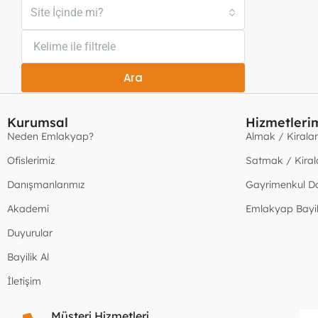
Site İçinde mi?
Ara
Kurumsal
Hizmetleri
Neden Emlakyap?
Almak / Kiral
Ofislerimiz
Satmak / Kira
Danışmanlarımız
Gayrimenkul D
Akademi
Emlakyap Bayil
Duyurular
Bayilik Al
İletişim
Müşteri Hizmetleri