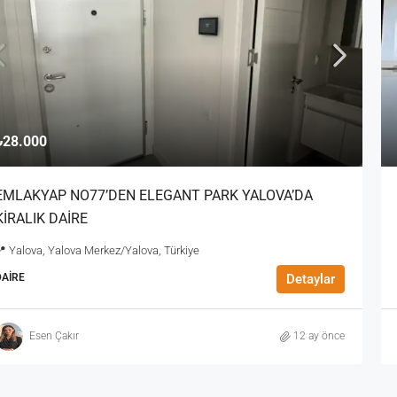
₺28.000
EMLAKYAP NO77’DEN ELEGANT PARK YALOVA’DA
KİRALIK DAİRE
 Yalova, Yalova Merkez/Yalova, Türkiye
DAIRE
Detaylar
Esen Çakır
12 ay önce