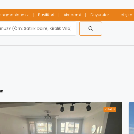
anışmanlarımız
Bayilik Al
Akademi
Duyurular
İletişim
an
KİRALIK