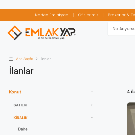
Neden Emlakyap
Ofislerimiz
Brokerlar & D
Ana Sayfa
İlanlar
İlanlar
4 il
Konut
SATILIK
KIRALIK
Daire
-