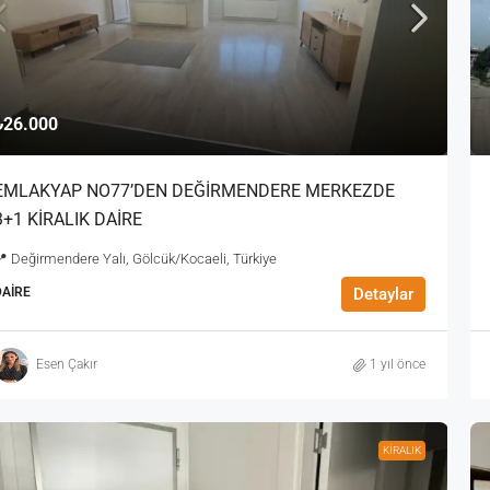
₺26.000
EMLAKYAP NO77’DEN DEĞİRMENDERE MERKEZDE
3+1 KİRALIK DAİRE
 Değirmendere Yalı, Gölcük/Kocaeli, Türkiye
DAIRE
Detaylar
Esen Çakır
1 yıl önce
KİRALIK