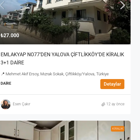
₺27.000
EMLAKYAP NO77’DEN YALOVA ÇİFTLİKKÖY’DE KİRALIK
3+1 DAİRE
📍 Mehmet Akif Ersoy, Mızrak Sokak, Çiftlikköy/Yalova, Türkiye
DAIRE
Detaylar
Esen Çakır
12 ay önce
KİRALIK