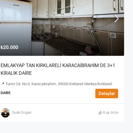
₺20.000
EMLAKYAP TAN KIRKLARELİ KARACAİBRAHİM DE 3+1
KİRALIK DAİRE
📍 Turist Cd. No:3, Karacaibrahim, 39000 Kırklareli Merkez/Kırklareli
DAIRE
Detaylar
Sude Dogan
8 ay önce